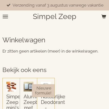
Verzending vanaf 3 augustus vanwege vakantie
Ga
direct
Simpel Zeep
naar
de
hoofdinhoud
Winkelwagen
Er zitten geen artikelen (meer) in de winkelwagen.
Bekijk ook eens
Nieuwe
formule!
Simpel
Aluminium
Natuurlijke
Zeep
Zeepblikje
Deodorant
mini's
met
-