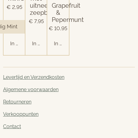
uitneembaar
Grapefruit
€ 2,95
zeepbakje
&
Pepermunt
€ 7,95
€ 10,95
In winkelwagen
In winkelwagen
In winkelwagen
Levertijd en Verzendkosten
Algemene voorwaarden
Retourneren
Verkooppunten
Contact