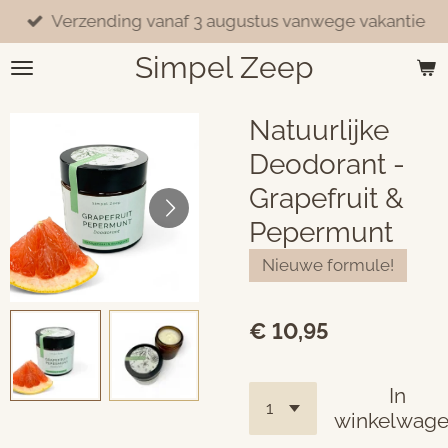
Verzending vanaf 3 augustus vanwege vakantie
Ga
direct
Simpel Zeep
naar
de
hoofdinhoud
Natuurlijke
Deodorant -
Grapefruit &
Pepermunt
Nieuwe formule!
€ 10,95
In
winkelwag