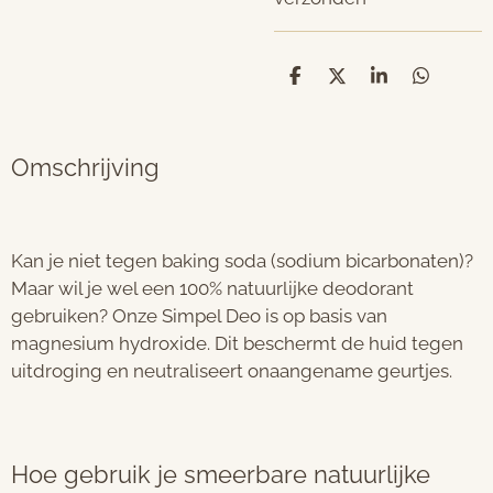
D
D
S
D
e
e
h
e
l
e
a
l
e
l
r
e
n
e
n
Omschrijving
Kan je niet tegen baking soda (sodium bicarbonaten)?
Maar wil je wel een 100% natuurlijke deodorant
gebruiken? Onze Simpel Deo is op basis van
magnesium hydroxide. Dit beschermt de huid tegen
uitdroging en neutraliseert onaangename geurtjes.
Hoe gebruik je smeerbare natuurlijke