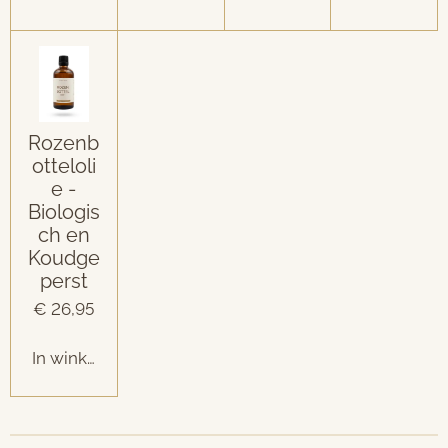
Rozenb
otteloli
e -
Biologis
ch en
Koudge
perst
€ 26,95
In winkelwagen