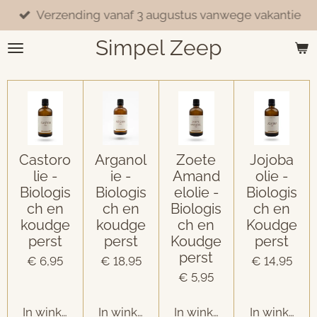
Verzending vanaf 3 augustus vanwege vakantie
Ga
direct
Simpel Zeep
naar
de
hoofdinhoud
Castoro
Arganol
Zoete
Jojoba
lie -
ie -
Amand
olie -
Biologis
Biologis
elolie -
Biologis
ch en
ch en
Biologis
ch en
koudge
koudge
ch en
Koudge
perst
perst
Koudge
perst
perst
€ 6,95
€ 18,95
€ 14,95
€ 5,95
In winkelwagen
In winkelwagen
In winkelwagen
In winkelw