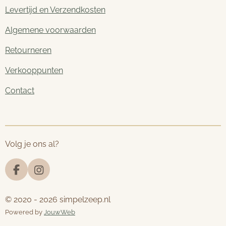
Levertijd en Verzendkosten
Algemene voorwaarden
Retourneren
Verkooppunten
Contact
Volg je ons al?
F
I
a
n
c
s
© 2020 - 2026 simpelzeep.nl
e
t
Powered by
JouwWeb
b
a
o
g