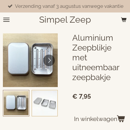
Verzending vanaf 3 augustus vanwege vakantie
Ga
direct
Simpel Zeep
naar
de
hoofdinhoud
Aluminium
Zeepblikje
met
uitneembaar
zeepbakje
€ 7,95
In winkelwagen