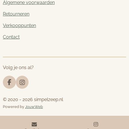
Algemene voorwaarden
Retourneren
Verkooppunten
Contact
Volg je ons al?
F
I
a
n
c
s
© 2020 - 2026 simpelzeep.nl
e
t
Powered by
JouwWeb
b
a
o
g
o
r
k
a