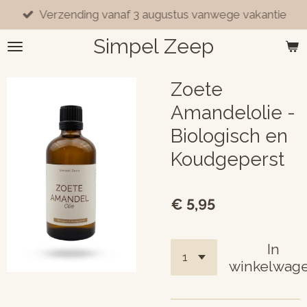
Verzending vanaf 3 augustus vanwege vakantie
Ga
direct
Simpel Zeep
naar
de
hoofdinhoud
Zoete
Amandelolie -
Biologisch en
Koudgeperst
€ 5,95
In
winkelwag