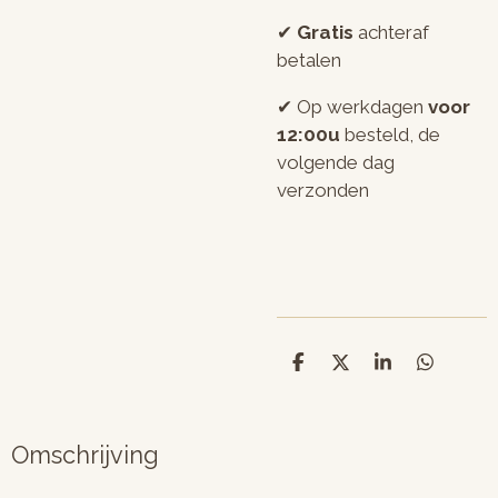
✔︎
Gratis
achteraf
betalen
✔︎ Op werkdagen
voor
12:00u
besteld, de
volgende dag
verzonden
D
D
S
D
e
e
h
e
l
e
a
l
e
l
r
e
n
e
n
Omschrijving