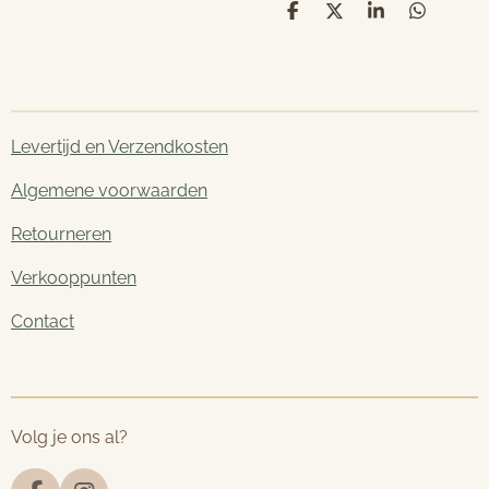
D
D
S
D
e
e
h
e
l
e
a
l
e
l
r
e
n
e
n
Levertijd en Verzendkosten
Algemene voorwaarden
Retourneren
Verkooppunten
Contact
Volg je ons al?