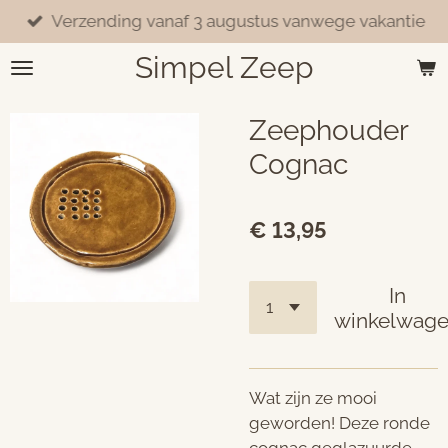
Verzending vanaf 3 augustus vanwege vakantie
Ga
direct
Simpel Zeep
naar
de
hoofdinhoud
Zeephouder
Cognac
€ 13,95
In
winkelwag
Wat zijn ze mooi
geworden! Deze ronde