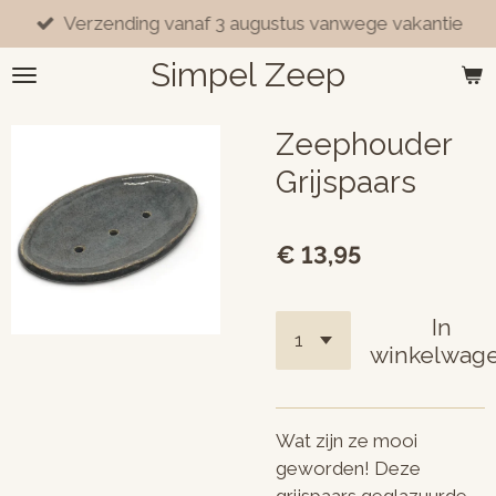
Verzending vanaf 3 augustus vanwege vakantie
Ga
direct
Simpel Zeep
naar
de
hoofdinhoud
Zeephouder
Grijspaars
€ 13,95
In
winkelwag
Wat zijn ze mooi
geworden! Deze