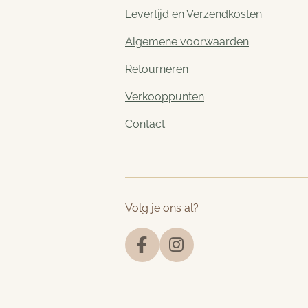
Levertijd en Verzendkosten
Algemene voorwaarden
Retourneren
Verkooppunten
Contact
Volg je ons al?
F
I
a
n
c
s
e
t