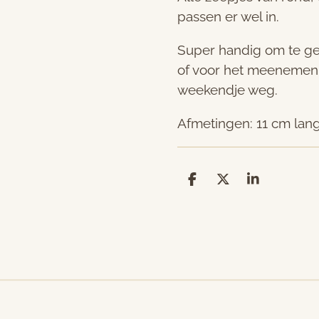
passen er wel in.
Super handig om te ge
of voor het meenemen v
weekendje weg.
Afmetingen: 11 cm lan
D
D
S
e
e
h
l
e
a
e
l
r
n
e