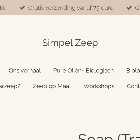
tie
Gratis verzending vanaf 75 euro
G
Simpel Zeep
Ons verhaal
Pure Oliën- Biologisch
Biol
arzeep?
Zeep op Maat
Workshops
Cont
Soap (Tra