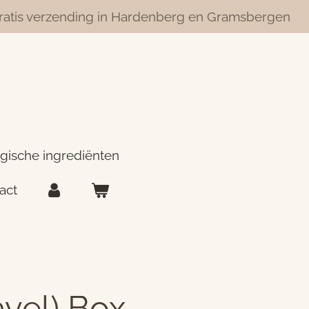
ratis verzending in Hardenberg en Gramsbergen
ogische ingrediënten
act
vel) Box –