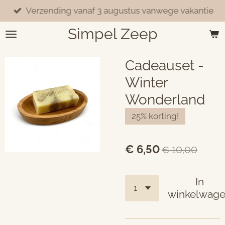
Verzending vanaf 3 augustus vanwege vakantie
Ga
direct
Simpel Zeep
naar
de
hoofdinhoud
Cadeauset -
Winter
Wonderland
25% korting!
€ 6,50
€ 10,00
In
winkelwag