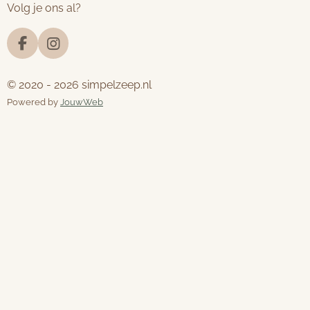
Volg je ons al?
F
I
a
n
c
s
© 2020 - 2026 simpelzeep.nl
e
t
Powered by
JouwWeb
b
a
o
g
o
r
k
a
m