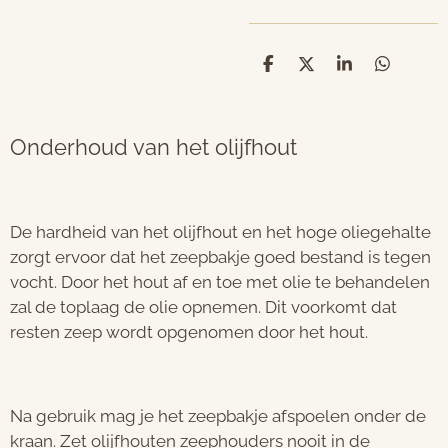
D
D
S
D
e
e
h
e
l
e
a
l
e
l
r
e
n
e
n
Onderhoud van het olijfhout
De hardheid van het olijfhout en het hoge oliegehalte
zorgt ervoor dat het zeepbakje goed bestand is tegen
vocht. Door het hout af en toe met olie te behandelen
zal de toplaag de olie opnemen. Dit voorkomt dat
resten zeep wordt opgenomen door het hout.
Na gebruik mag je het zeepbakje afspoelen onder de
kraan. Zet olijfhouten zeephouders nooit in de