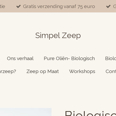
tie
Gratis verzending vanaf 75 euro
G
Simpel Zeep
Ons verhaal
Pure Oliën- Biologisch
Biol
arzeep?
Zeep op Maat
Workshops
Con
Biologis