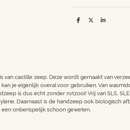
D
D
S
e
e
h
l
e
a
e
l
r
n
e
is van castille zeep. Deze wordt gemaakt van verze
 kan je eigenlijk overal voor gebruiken. Van wasmid
eep is dus écht zonder rotzooi! Vrij van SLS, SLE
lene. Daarnaast is de handzeep ook biologisch af
 een onberispelijk schoon geweten.