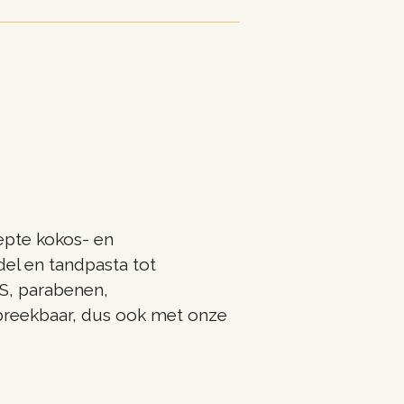
epte kokos- en
del en tandpasta tot
S, parabenen,
breekbaar, dus ook met onze