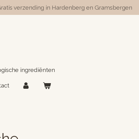
ratis verzending in Hardenberg en Gramsbergen
ogische ingrediënten
tact
che