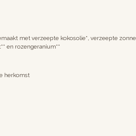
emaakt met verzeepte kokosolie*, verzeepte zonneb
it** en rozengeranium**
che herkomst