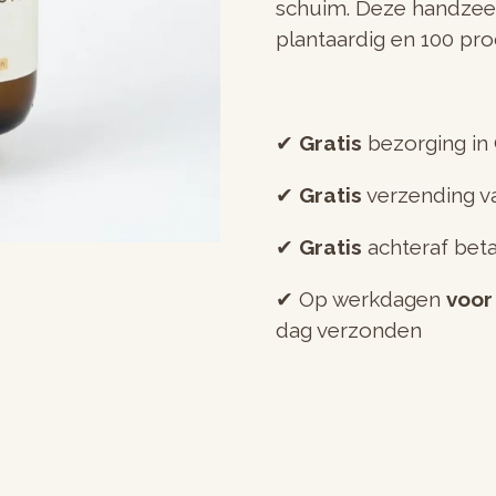
schuim. Deze handzeep 
plantaardig en 100 pro
✔︎
Gratis
bezorging in
✔︎
Gratis
verzending v
✔︎
Gratis
achteraf bet
✔︎ Op werkdagen
voor
dag verzonden