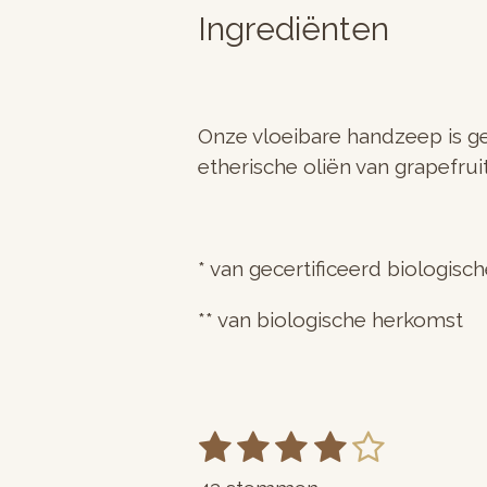
Ingrediënten
Onze vloeibare handzeep is g
etherische oliën van grapefru
* van gecertificeerd biologis
** van biologische herkomst
1
2
3
4
5
S
R
t
s
s
s
s
s
a