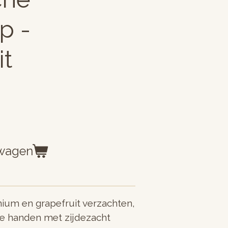
p -
it
lwagen
nium en grapefruit verzachten,
 je handen met zijdezacht