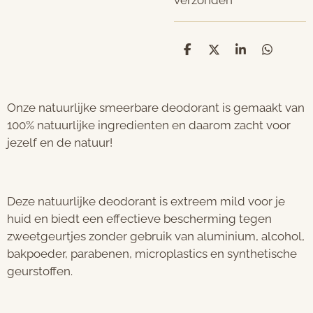
verzonden
D
D
S
D
e
e
h
e
l
e
a
l
e
l
r
e
n
e
n
Onze natuurlijke smeerbare deodorant is gemaakt van
100% natuurlijke ingredienten en daarom zacht voor
jezelf en de natuur!
Deze natuurlijke deodorant is extreem mild voor je
huid en biedt een effectieve bescherming tegen
zweetgeurtjes zonder gebruik van aluminium, alcohol,
bakpoeder, parabenen, microplastics en synthetische
geurstoffen.