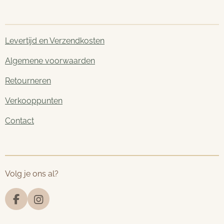
Levertijd en Verzendkosten
Algemene voorwaarden
Retourneren
Verkooppunten
Contact
Volg je ons al?
F
I
a
n
c
s