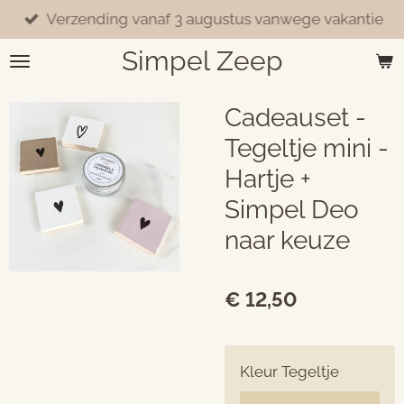
Verzending vanaf 3 augustus vanwege vakantie
Ga
direct
Simpel Zeep
naar
de
hoofdinhoud
Cadeauset -
Tegeltje mini -
Hartje +
Simpel Deo
naar keuze
€ 12,50
Kleur Tegeltje