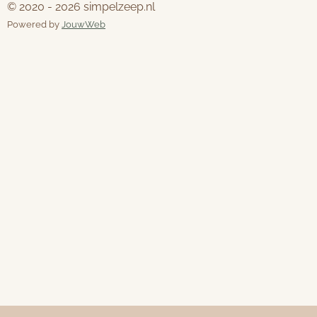
© 2020 - 2026 simpelzeep.nl
e
t
Powered by
JouwWeb
b
a
o
g
o
r
k
a
m